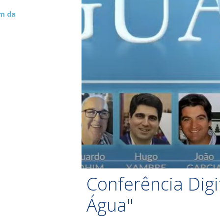
um da
Conferência Digi
Água"