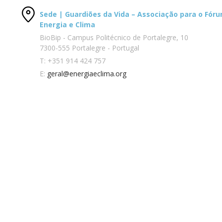
Sede | Guardiões da Vida – Associação para o Fór
Energia e Clima
BioBip - Campus Politécnico de Portalegre, 10
7300-555 Portalegre - Portugal
T:
+351 914 424 757
E:
geral@energiaeclima.org