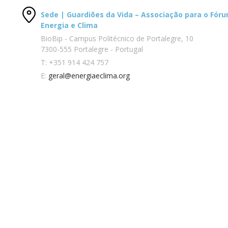
Sede | Guardiões da Vida – Associação para o Fór
Energia e Clima
BioBip - Campus Politécnico de Portalegre, 10
7300-555 Portalegre - Portugal
T:
+351 914 424 757
E:
geral@energiaeclima.org