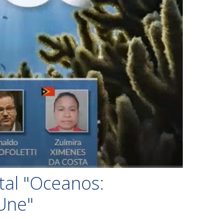
tal "Oceanos:
Une"