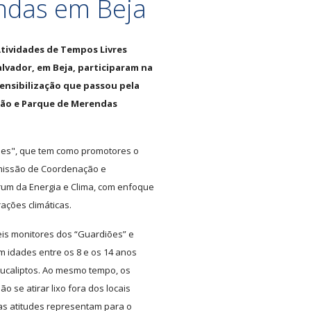
ndas em Beja
Atividades de Tempos Livres
alvador, em Beja, participaram na
ensibilização que passou pela
ção e Parque de Merendas
diões", que tem como promotores o
 Comissão de Coordenação e
rum da Energia e Clima, com enfoque
ações climáticas.
eis monitores dos “Guardiões” e
m idades entre os 8 e os 14 anos
eucaliptos. Ao mesmo tempo, os
o se atirar lixo fora dos locais
as atitudes representam para o