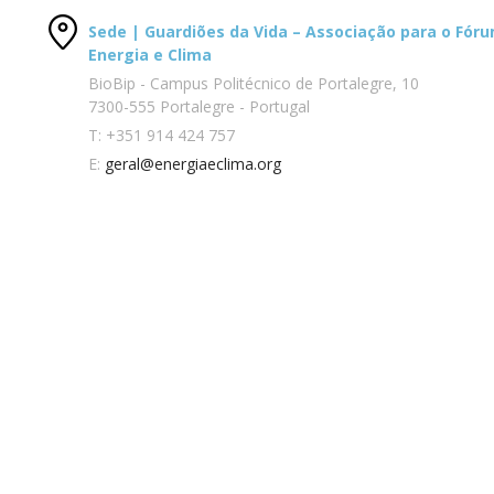
Sede | Guardiões da Vida – Associação para o Fór
Energia e Clima
BioBip - Campus Politécnico de Portalegre, 10
7300-555 Portalegre - Portugal
T:
+351 914 424 757
E:
geral@energiaeclima.org