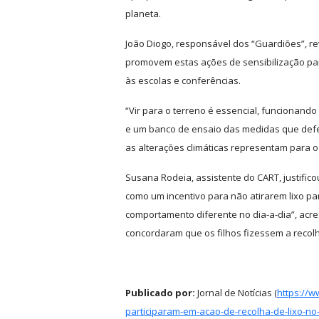
planeta.
João Diogo, responsável dos “Guardiões”, re
promovem estas ações de sensibilização par
às escolas e conferências.
“Vir para o terreno é essencial, funcionando 
e um banco de ensaio das medidas que def
as alterações climáticas representam para o
Susana Rodeia, assistente do CART, justifico
como um incentivo para não atirarem lixo p
comportamento diferente no dia-a-dia”, acr
concordaram que os filhos fizessem a recolh
Publicado por:
Jornal de Notícias (
https://w
participaram-em-acao-de-recolha-de-lixo-n