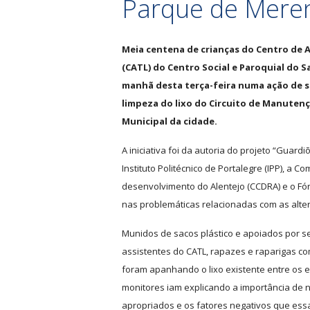
Parque de Mere
Meia centena de crianças do Centro de 
(CATL) do Centro Social e Paroquial do S
manhã desta terça-feira numa ação de s
limpeza do lixo do Circuito de Manuten
Municipal da cidade.
A iniciativa foi da autoria do projeto “Guar
Instituto Politécnico de Portalegre (IPP), a
desenvolvimento do Alentejo (CCDRA) e o Fó
nas problemáticas relacionadas com as alter
Munidos de sacos plástico e apoiados por s
assistentes do CATL, rapazes e raparigas co
foram apanhando o lixo existente entre os 
monitores iam explicando a importância de nã
apropriados e os fatores negativos que ess