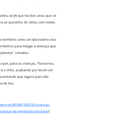
velou ao JN que há dois anos que se
a as questões do clima, com visitas
o território como um laboratório vivo
endemos para mitigar a ameaça que
 planeta”, rematou.
u que, para as crianças, “funcionou
ara o chão, acabando por terem um
escentando que alguns pais não
a de lixo.
ww.jn.pt/8018911825/50-criancas-
o-parque-de-merendas-em-beja/
)