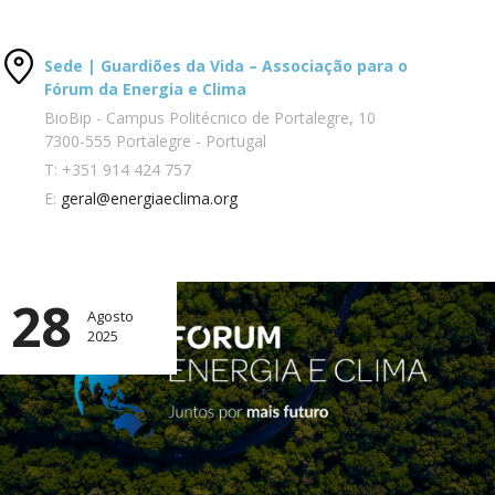
Sede | Guardiões da Vida – Associação para o
Fórum da Energia e Clima
BioBip - Campus Politécnico de Portalegre, 10
7300-555 Portalegre - Portugal
T:
+351 914 424 757
E:
geral@energiaeclima.org
28
Agosto
2025