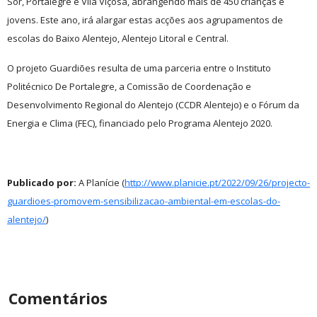
Sor, Portalegre e Vila Viçosa, abrangendo mais de 450 crianças e
jovens. Este ano, irá alargar estas acções aos agrupamentos de
escolas do Baixo Alentejo, Alentejo Litoral e Central.
O projeto Guardiões resulta de uma parceria entre o Instituto
Politécnico De Portalegre, a Comissão de Coordenação e
Desenvolvimento Regional do Alentejo (CCDR Alentejo) e o
Fórum da
Energia e Clima (FEC), financiado pelo Programa Alentejo 2020.
Publicado por:
A Planície (
http://www.planicie.pt/2022/09/26/projecto-
guardioes-promovem-sensibilizacao-ambiental-em-escolas-do-
alentejo/
)
Comentários