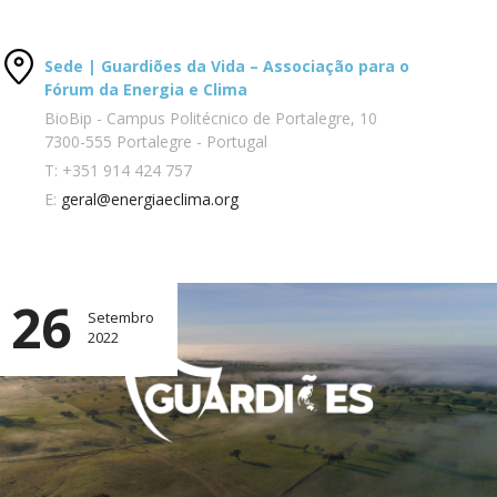
Sede | Guardiões da Vida – Associação para o
Fórum da Energia e Clima
BioBip - Campus Politécnico de Portalegre, 10
7300-555 Portalegre - Portugal
T:
+351 914 424 757
E:
geral@energiaeclima.org
26
Setembro
2022