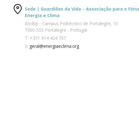
Sede | Guardiões da Vida – Associação para o Fór
Energia e Clima
BioBip - Campus Politécnico de Portalegre, 10
7300-555 Portalegre - Portugal
T:
+351 914 424 757
E:
geral@energiaeclima.org