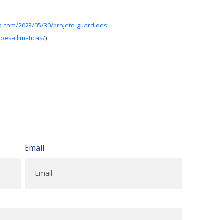
as.com/2023/05/30/projeto-guardioes-
oes-climaticas/
)
Email