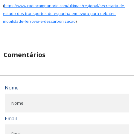
(
https://www.radiocampanario.com/ultimas/regional/secretaria-de-
estado-dos-transportes-de-espanha-em-evora-para-debater-
mobilidade-ferrovia-e-descarbonizacao
)
Comentários
Nome
Email