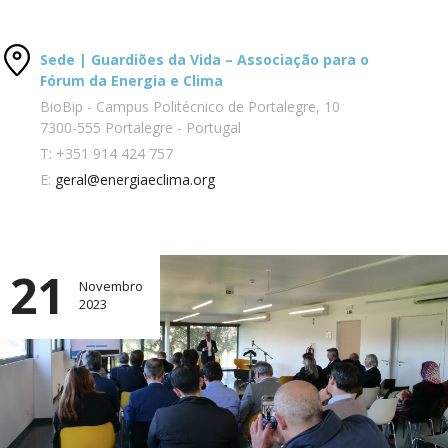
Sede | Guardiões da Vida – Associação para o
Fórum da Energia e Clima
BioBip - Campus Politécnico de Portalegre, 10
7300-555 Portalegre - Portugal
T:
+351 914 424 757
E:
geral@energiaeclima.org
21
Novembro
2023